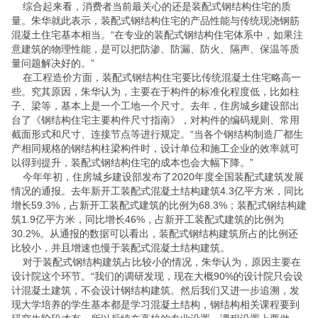
综合起来看，消费者当前最关心的还是装配式钢结构住宅的质
量。朱华就此表示，装配式钢结构住宅的产品性能与传统现浇钢筋
混凝土住宅基本相当。“在专业的装配式钢结构住宅体系中，如果注
意建筑的物理性能，是可以把防渗、防漏、防火、隔声、保温等质
量问题解决好的。”
在工程造价方面，装配式钢结构住宅要比传统混凝土住宅略高一
些。究其原因，朱华认为，主要在于构件的标准化程度低，比如柱
子、梁等，基本上是一个工地一个尺寸。去年，住房城乡建设部出
台了《钢结构住宅主要构件尺寸指南》，对构件的编码规则、常用
截面形式和尺寸、连接节点等进行规定。“当各个钢结构制造厂都生
产相同规格的钢结构柱梁构件时，设计单位和施工企业的效率就可
以得到提升，装配式钢结构住宅的成本也会大幅下降。”
今年年初，住房城乡建设部发布了2020年度全国装配式建筑发展
情况的通报。去年新开工装配式混凝土结构建筑4.3亿平方米，同比
增长59.3%，占新开工装配式建筑的比例为68.3%；装配式钢结构建
筑1.9亿平方米，同比增长46%，占新开工装配式建筑的比例为
30.2%。从通报的数据可以看出，装配式钢结构建筑所占的比例还
比较小，并且增速也慢于装配式混凝土结构建筑。
对于装配式钢结构建筑占比较小的情况，朱华认为，原因主要在
设计院这个环节。“我们的调研发现，现在大概90%的设计院只会设
计混凝土建筑，不会设计钢结构建筑。然后我们又进一步追溯，发
现大学培养的学生基本都是学习混凝土结构，钢结构相关课程要到