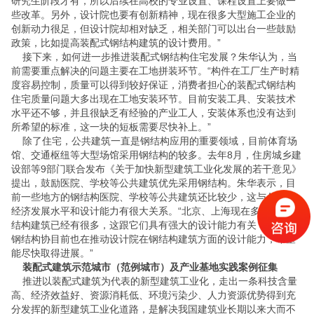
研究生阶段才有，所以后续在高校的专业设置、课程设置上要做一
些改革。另外，设计院也要有创新精神，现在很多大型施工企业的
创新动力很足，但设计院却相对缺乏，相关部门可以出台一些鼓励
政策，比如提高装配式钢结构建筑的设计费用。”
接下来，如何进一步推进装配式钢结构住宅发展？朱华认为，当
前需要重点解决的问题主要在工地拼装环节。“构件在工厂生产时精
度容易控制，质量可以得到较好保证，消费者担心的装配式钢结构
住宅质量问题大多出现在工地安装环节。目前安装工具、安装技术
水平还不够，并且很缺乏有经验的产业工人，安装体系也没有达到
所希望的标准，这一块的短板需要尽快补上。”
除了住宅，公共建筑一直是钢结构应用的重要领域，目前体育场
馆、交通枢纽等大型场馆采用钢结构的较多。去年8月，住房城乡建
设部等9部门联合发布《关于加快新型建筑工业化发展的若干意见》
提出，鼓励医院、学校等公共建筑优先采用钢结构。朱华表示，目
前一些地方的钢结构医院、学校等公共建筑还比较少，这与各地的
经济发展水平和设计能力有很大关系。“北京、上海现在多高层的钢
结构建筑已经有很多，这跟它们具有强大的设计能力有关，安徽省
钢结构协目前也在推动设计院在钢结构建筑方面的设计能力，希望
能尽快取得进展。”
装配式建筑示范城市（范例城市）及产业基地实践案例征集
推进以装配式建筑为代表的新型建筑工业化，走出一条科技含量
高、经济效益好、资源消耗低、环境污染少、人力资源优势得到充
分发挥的新型建筑工业化道路，是解决我国建筑业长期以来大而不