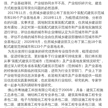
强、产业基础薄弱、产业链协同水平不高、产业组织碎片化、建造
方式粗放落后等突出问题的必然选择。
2017年11月，住房城乡建设部公布了首批30个装配式建筑示范城
市和195个产业基地名单；2018年11月，为梳理成功经验、分析存
在的问题，实事求是、因地制宜发展装配式建筑，住房城乡建设部
发布通知，决定对第一批装配式建筑示范城市和产业基地实施情况
进行评估，评估合格的城市和企业继续认定为示范城市和产业基
地，评估不合格的城市和企业由住房城乡建设部撤销示范城市和产
业基地认定；2020年9月，住房城乡建设部又公布了第二批18个装
配式建筑范例城市和133个产业基地名单。
为充分发挥行业媒体的研究优势和专业指导作用，梳理成功经
验、促进经验交流、更好服务于行业健康可持续发展，我们将长期
从事“装配式建筑示范城市（范例城市）及产业基地发展情况研究”，
通过深入研究各省各装配式建筑示范城市（范例城市）及产业基地
的经验做法和面临的现实问题，进而为行业主管部门、产业上下游
产业链等提供信息决策参考。欢迎相关城市及产业基地提供一线前
沿信息或实践案例线索，也欢迎相关行业组织、研究机构、专家学
者一起参与系列调研和专题研究。
佛山市粤驰建工科技有限公司成立于2005年，具备：建筑工程施
工总承包二级、钢结构工程专业承包二级、建筑装饰装修工程专业
承包二级、电子与智能化工程专业承包二级、消防设施工程专业承
包二级、建筑幕墙工程专业承包二级、环保工程专业承包三级、城